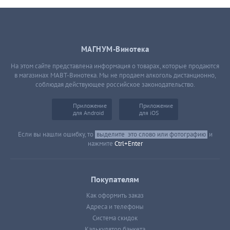
МАГНУМ-Винотека
На этом сайте представлена информация о товарах, которые продаются
в магазинах МАВТ-Винотека. Мы не продаем алкоголь дистанционно,
соблюдая действующее российское законодательство.
Приложение
Приложение
для Android
для iOS
Если вы нашли ошибку, то
выделите
это слово или фотографию
и
нажмите
Ctrl+Enter
Покупателям
Как оформить заказ
Адреса и телефоны
Система скидок
Калькулятор банкета