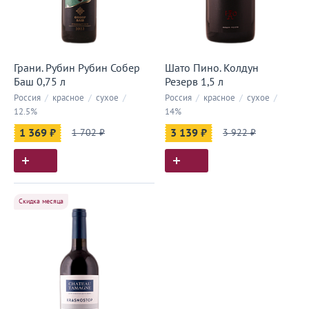
Грани. Рубин Рубин Собер
Шато Пино. Колдун
Баш 0,75 л
Резерв 1,5 л
Россия
/
красное
/
сухое
/
Россия
/
красное
/
сухое
/
12.5%
14%
1 369 ₽
1 702 ₽
3 139 ₽
3 922 ₽
Скидка месяца