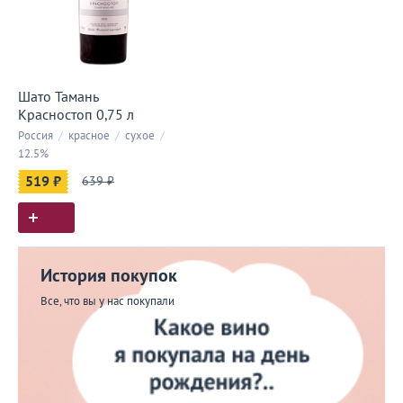
Шато Тамань
Красностоп 0,75 л
Россия
/
красное
/
сухое
/
12.5%
519 ₽
639 ₽
История покупок
Все, что вы у нас покупали