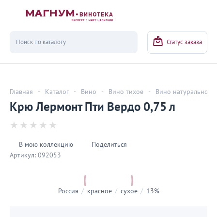
Вернуться
Статус заказа
Главная
-
Каталог
-
Вино
-
Вино тихое
-
Вино натуральное
Крю Лермонт Пти Вердо 0,75 л
В мою коллекцию
Поделиться
Артикул:
092053
Россия
/
красное
/
сухое
/
13%