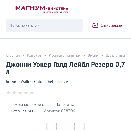
Вернуться
Статус заказа
Главная
-
Каталог
-
Крепкие напитки
-
Виски
-
Шотландский
Джонни Уокер Голд Лейбл Резерв 0,7
л
Johnnie Walker Gold Label Reserve
В мою коллекцию
Поделиться
Артикул:
058306
Нет в наличии