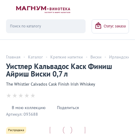
Вернуться
Статус заказа
Главная
-
Каталог
-
Крепкие напитки
-
Виски
-
Ирландский
Уистлер Кальвадос Каск Финиш
Айриш Виски 0,7 л
The Whistler Calvados Cask Finish Irish Whiskey
В мою коллекцию
Поделиться
Артикул:
093688
Распродажа