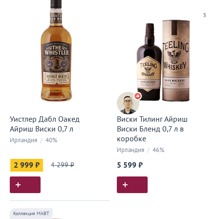
3
Уистлер Дабл Оакед
Виски Тилинг Айриш
Айриш Виски 0,7 л
Виски Бленд 0,7 л в
коробке
Ирландия
/
40%
Ирландия
/
46%
2 999 ₽
4 299 ₽
5 599 ₽
Коллекция МАВТ