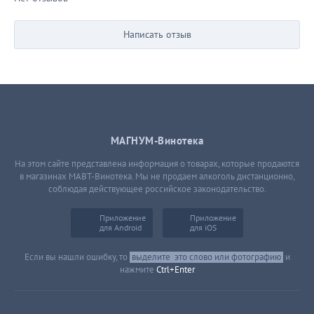
Написать отзыв
МАГНУМ-Винотека
На этом сайте представлена информация о товарах, которые продаются
в магазинах МАВТ-Винотека. Мы не продаем алкоголь дистанционно,
соблюдая действующее российское законодательство.
Приложение
Приложение
для Android
для iOS
Если вы нашли ошибку, то
выделите
это слово или фотографию
и
нажмите
Ctrl+Enter