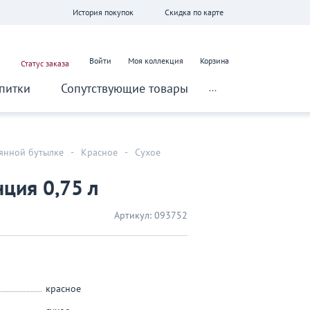
История покупок
Скидка по карте
Войти
Моя коллекция
Корзина
Статус заказа
питки
Сопутствующие товары
...
лянной бутылке
-
Красное
-
Сухое
ция 0,75 л
Артикул:
093752
красное