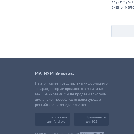
вкусе чувс
видны мале
МАГНУМ-Винотека
На этом сайте представлена информация о
товарах, которые продаются в магазинах
МАВТ-Винотека. Мы не продаем алкоголь
дистанционно, соблюдая действующее
российское законодательство.
Приложение
Приложение
для Android
для iOS