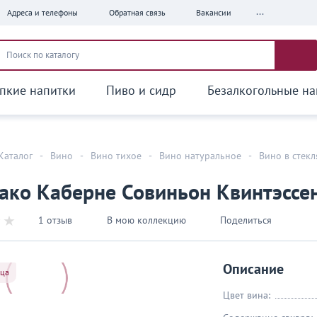
...
Адреса и телефоны
Обратная связь
Вакансии
пкие напитки
Пиво и сидр
Безалкогольные на
Каталог
-
Вино
-
Вино тихое
-
Вино натуральное
-
Вино в стек
ко Каберне Совиньон Квинтэссен
1 отзыв
В мою коллекцию
Поделиться
Описание
яца
Цвет вина: