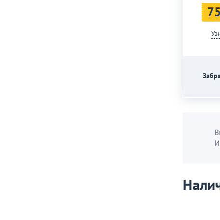
75
Уз
Забра
В
И
Налич