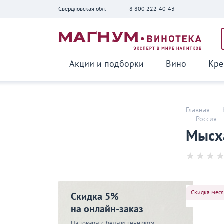
Свердловская обл.
8 800 222-40-43
Вернуться
Акции и подборки
Вино
Кре
Главная
-
-
Россия
Мысха
Скидка мес
Скидка 5%
на онлайн-заказ
На товары с белым ценником