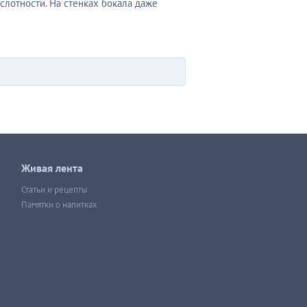
слотности. На стенках бокала даже
Живая лента
Статьи и рецепты
Памятки о напитках