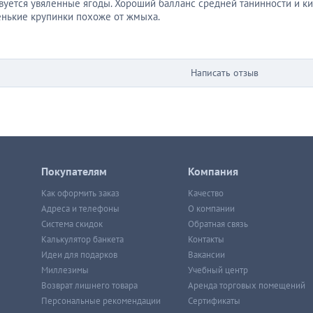
твуется увяленные ягоды. Хороший балланс средней танинности и ки
нькие крупинки похоже от жмыха.
Написать отзыв
Покупателям
Компания
Как оформить заказ
Качество
Адреса и телефоны
О компании
Система скидок
Обратная связь
Калькулятор банкета
Контакты
Идеи для подарков
Вакансии
Миллезимы
Учебный центр
Возврат лишнего товара
Аренда торговых помещений
Персональные рекомендации
Сертификаты