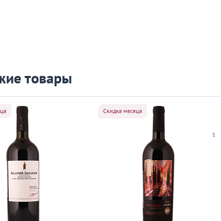
жие товары
яца
Скидка месяца
1