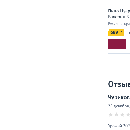
Пино Нуар
Валерия З
Россия
/
кра
689 ₽
Истор
Все, что
Отзы
Чуриков
26 декабря,
Урожай 202