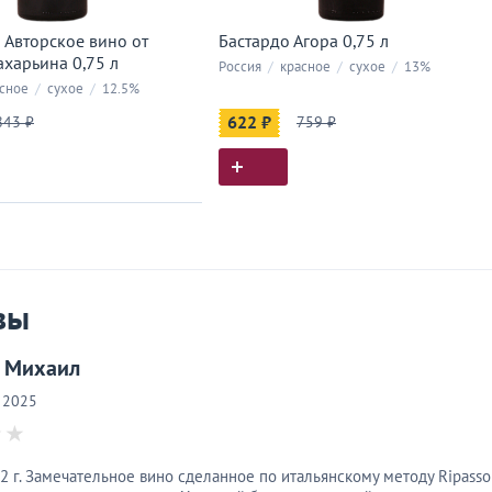
 Авторское вино от
Бастардо Агора 0,75 л
ахарьина 0,75 л
Россия
/
красное
/
сухое
/
13%
сное
/
сухое
/
12.5%
843 ₽
622 ₽
759 ₽
ия покупок
 вы у нас покупали
вы
 Михаил
 2025
2 г. Замечательное вино сделанное по итальянскому методу Ripasso