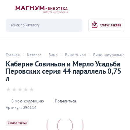
Вернуться
Статус заказа
Главная
-
Каталог
-
Вино
-
Вино тихое
-
Вино натуральное
Каберне Совиньон и Мерло Усадьба
Перовских серия 44 параллель 0,75
л
В мою коллекцию
Поделиться
Артикул:
094114
Скидка месяца