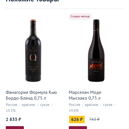
Скидка месяца
Фанагория Формула Кью
Марселан Моде
Бордо-Бленд 0,75 л
Мысхако 0,75 л
Россия
/
красное
/
сухое
/
Россия
/
красное
/
сухое
/
13.5%
14.6%
2 833 ₽
626 ₽
763 ₽