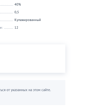
40%
0,5
Купажированный
е:
12
ься от указанных на этом сайте.