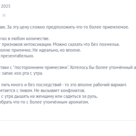
, 2025
ю. За эту цену сложно предположить что-то более приемлемое.
егко в любом количестве.
ет признаков интоксикации. Можно сказать что без похмелья.
полне прилично. Не идеально, но вполне.
 презентабельно.
ё-таки с "посторонними примесями". Хотелось бы более утончённый а
е запах изо рта с утра.
пить много и без последствий - то это вполне рабочий вариант.
етается с пивом. Не вызывает конфликтов.
 с утра дышать на женщину или садиться за руль,
ыбрать что-то с более утончённым ароматом.