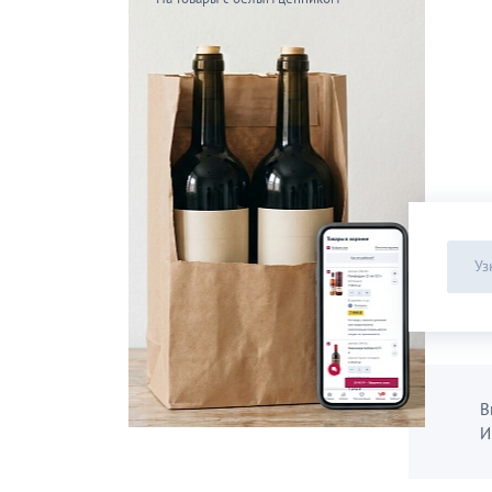
Уз
В
И