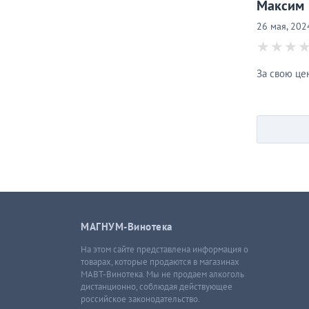
Максим
26 мая, 202
За свою цен
МАГНУМ-Винотека
На этом сайте представлена информация о
товарах, которые продаются в магазинах
МАВТ-Винотека. Мы не продаем алкоголь
дистанционно, соблюдая действующее
российское законодательство.