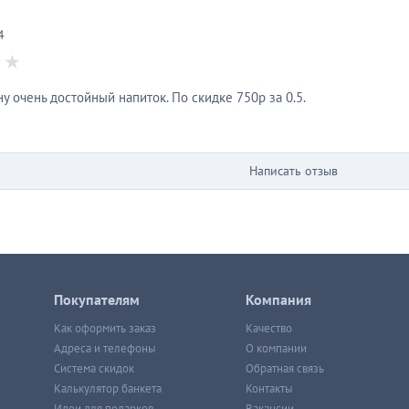
4
у очень достойный напиток. По скидке 750р за 0.5.
Написать отзыв
Покупателям
Компания
Как оформить заказ
Качество
Адреса и телефоны
О компании
Система скидок
Обратная связь
Калькулятор банкета
Контакты