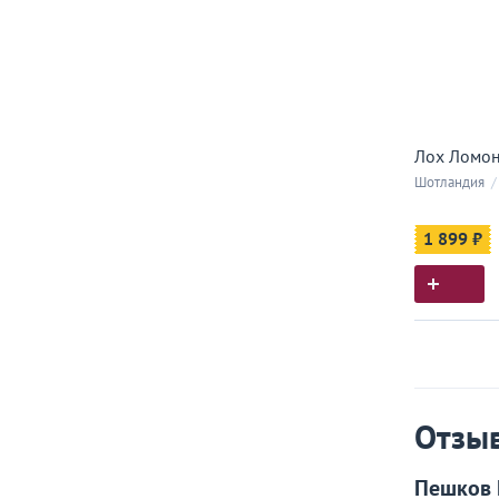
Лох Ломон
Шотландия
/
1 899 ₽
Истор
Все, что
Отзы
Пешков 