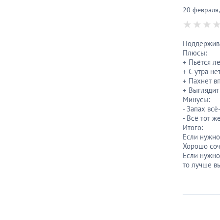
20 февраля
Поддержива
Плюсы:
+ Пьётся л
+ С утра н
+ Пахнет в
+ Выглядит
Минусы:
- Запах вс
- Всё тот ж
Итого:
Если нужно 
Хорошо соч
Если нужно
то лучше в