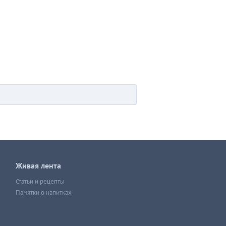
Живая лента
Статьи и рецепты
Памятки о напитках