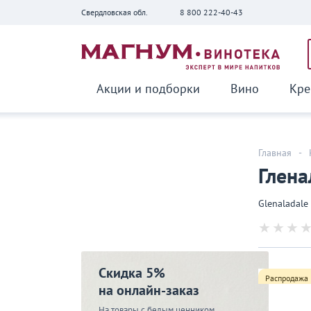
Свердловская обл.
8 800 222-40-43
Вернуться
Акции и подборки
Вино
Кре
Главная
-
Глена
Glenaladale
Скидка 5%
Распродажа
на онлайн-заказ
На товары с белым ценником