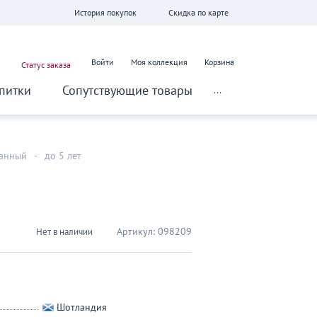
История покупок
Скидка по карте
Войти
Моя коллекция
Корзина
Статус заказа
питки
Сопутствующие товары
...
анный
-
до 5 лет
Артикул:
098209
Нет в наличии
Шотландия