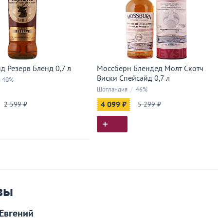
д Резерв Бленд 0,7 л
Моссберн Блендед Молт Скотч
Виски Спейсайд 0,7 л
40%
Шотландия
/
46%
2 599 ₽
4 099 ₽
5 299 ₽
ия покупок
 вы у нас покупали
вы
Евгений