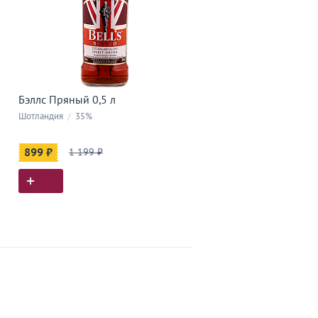
Бэллс Пряный 0,5 л
Шотландия
/
35%
899 ₽
1 199 ₽