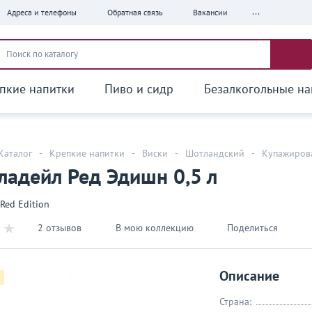
...
Адреса и телефоны
Обратная связь
Вакансии
пкие напитки
Пиво и сидр
Безалкогольные на
Каталог
-
Крепкие напитки
-
Виски
-
Шотландский
-
Купажиров
ладейл Ред Эдишн 0,5 л
 Red Edition
2 отзывов
В мою коллекцию
Поделиться
Описание
Страна: