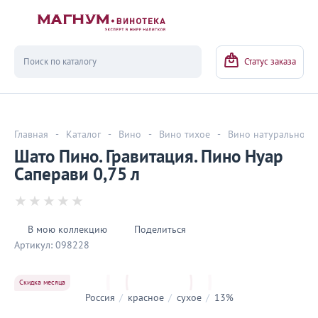
Вернуться
Статус заказа
Главная
-
Каталог
-
Вино
-
Вино тихое
-
Вино натуральное
Шато Пино. Гравитация. Пино Нуар
Саперави 0,75 л
В мою коллекцию
Поделиться
Артикул:
098228
Скидка месяца
Россия
/
красное
/
сухое
/
13%