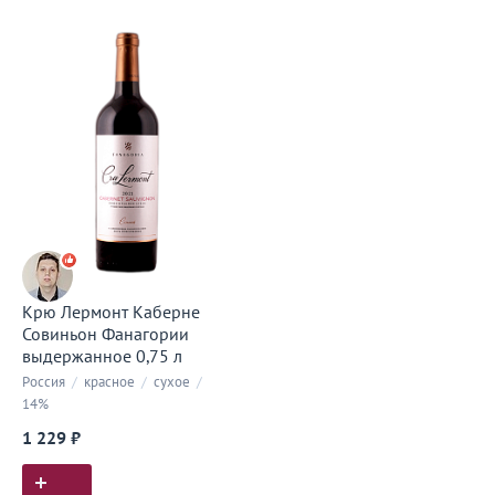
Крю Лермонт Каберне
Совиньон Фанагории
выдержанное 0,75 л
Россия
/
красное
/
сухое
/
14%
1 229 ₽