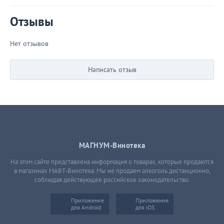
Отзывы
Нет отзывов
Написать отзыв
МАГНУМ-Винотека
На этом сайте представлена информация о товарах, которые продаются
в магазинах МАВТ-Винотека. Мы не продаем алкоголь дистанционно,
соблюдая действующее российское законодательство.
Приложение
Приложение
для Android
для iOS