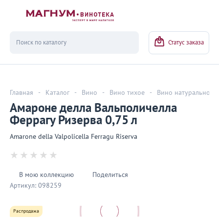
Вернуться
Статус заказа
Главная
-
Каталог
-
Вино
-
Вино тихое
-
Вино натуральное
Амароне делла Вальполичелла
Феррагу Ризерва 0,75 л
Amarone della Valpolicella Ferragu Riserva
В мою коллекцию
Поделиться
Артикул:
098259
Распродажа