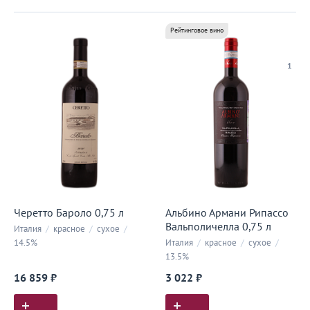
Рейтинговое вино
1
Черетто Бароло 0,75 л
Альбино Армани Рипассо
Вальполичелла 0,75 л
Италия
/
красное
/
сухое
/
14.5%
Италия
/
красное
/
сухое
/
13.5%
16 859 ₽
3 022 ₽