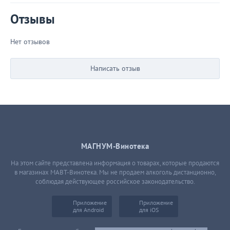
Отзывы
Нет отзывов
Написать отзыв
МАГНУМ-Винотека
На этом сайте представлена информация о товарах, которые продаются
в магазинах МАВТ-Винотека. Мы не продаем алкоголь дистанционно,
соблюдая действующее российское законодательство.
Приложение
Приложение
для Android
для iOS