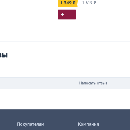
1 349 ₽
1 619 ₽
ия покупок
 вы у нас покупали
вы
в
Написать отзыв
Покупателям
Компания