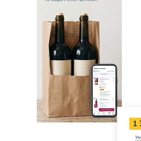
1 
Уз