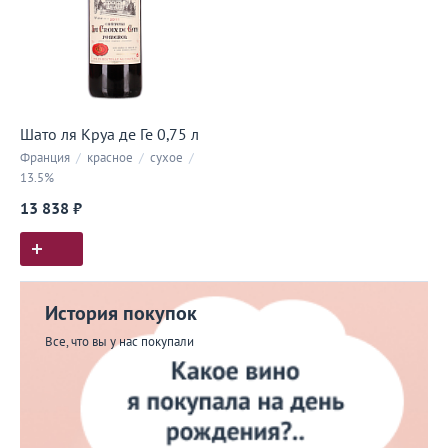
Шато ля Круа де Ге 0,75 л
Франция
/
красное
/
сухое
/
13.5%
13 838 ₽
История покупок
Все, что вы у нас покупали