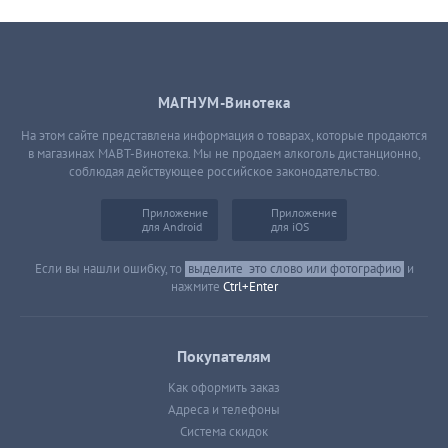
МАГНУМ-Винотека
На этом сайте представлена информация о товарах, которые продаются
в магазинах МАВТ-Винотека. Мы не продаем алкоголь дистанционно,
соблюдая действующее российское законодательство.
Приложение
Приложение
для Android
для iOS
Если вы нашли ошибку, то
выделите
это слово или фотографию
и
нажмите
Ctrl+Enter
Покупателям
Как оформить заказ
Адреса и телефоны
Система скидок