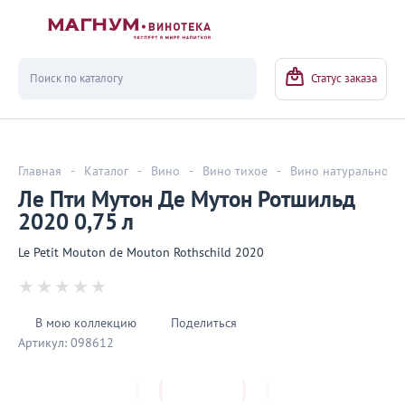
Вернуться
Статус заказа
Главная
-
Каталог
-
Вино
-
Вино тихое
-
Вино натуральное
Ле Пти Мутон Де Мутон Ротшильд
2020 0,75 л
Le Petit Mouton de Mouton Rothschild 2020
В мою коллекцию
Поделиться
Артикул:
098612