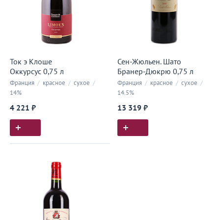
Ток э Клоше
Сен-Жюльен. Шато
Оккурсус 0,75 л
Бранер-Дюкрю 0,75 л
Франция
/
красное
/
сухое
/
Франция
/
красное
/
сухое
/
14%
14.5%
4 221 ₽
13 319 ₽