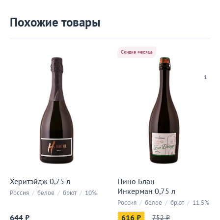
Похожие товары
Скидка месяца
1
Херитэйдж 0,75 л
Пино Блан
Инкерман 0,75 л
Россия
/
белое
/
брют
/
10%
Россия
/
белое
/
брют
/
11.5%
644 ₽
616 ₽
752 ₽