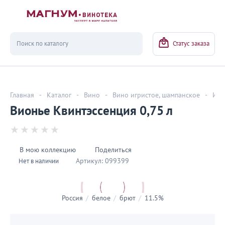
Вернуться
Статус заказа
Главная
-
Каталог
-
Вино
-
Вино игристое, шампанское
-
Игр
Вионье Квинтэссенция 0,75 л
В мою коллекцию
Поделиться
Артикул:
099399
Нет в наличии
Россия
/
белое
/
брют
/
11.5%