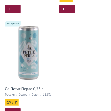
Хит продаж
Ла Петит Перле 0,25 л
Россия
/
белое
/
брют
/
11.5%
195 ₽