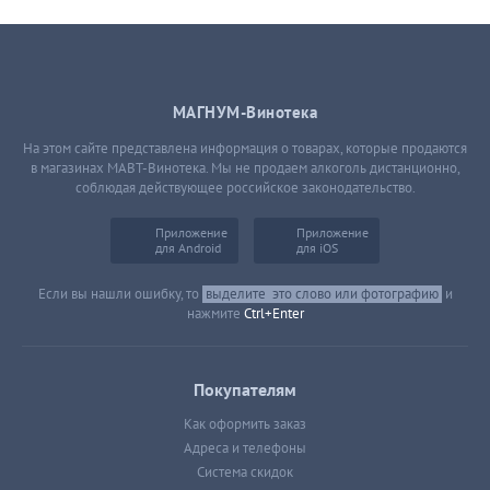
МАГНУМ-Винотека
На этом сайте представлена информация о товарах, которые продаются
в магазинах МАВТ-Винотека. Мы не продаем алкоголь дистанционно,
соблюдая действующее российское законодательство.
Приложение
Приложение
для Android
для iOS
Если вы нашли ошибку, то
выделите
это слово или фотографию
и
нажмите
Ctrl+Enter
Покупателям
Как оформить заказ
Адреса и телефоны
Система скидок