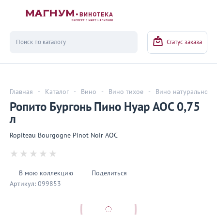
Вернуться
Статус заказа
Главная
-
Каталог
-
Вино
-
Вино тихое
-
Вино натуральное
Ропито Бургонь Пино Нуар АОС 0,75
л
Ropiteau Bourgogne Pinot Noir AOC
В мою коллекцию
Поделиться
Артикул:
099853