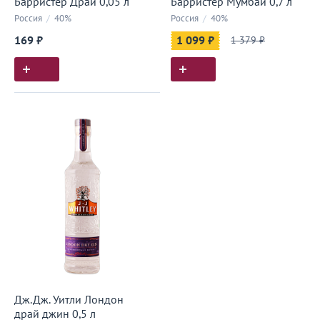
Барристер Драй 0,05 л
Барристер Мумбаи 0,7 л
Россия
/
40%
Россия
/
40%
169 ₽
1 099 ₽
1 379 ₽
Дж.Дж. Уитли Лондон
драй джин 0,5 л