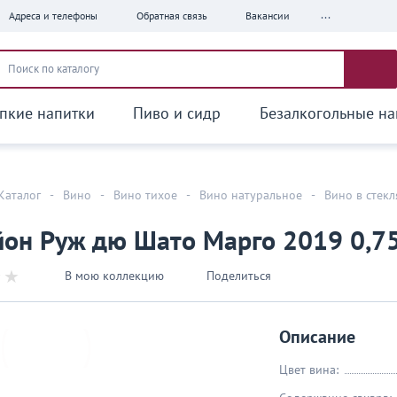
...
Адреса и телефоны
Обратная связь
Вакансии
пкие напитки
Пиво и сидр
Безалкогольные на
Каталог
-
Вино
-
Вино тихое
-
Вино натуральное
-
Вино в стек
я
он Руж дю Шато Марго 2019 0,75
В мою коллекцию
Поделиться
Описание
Цвет вина: