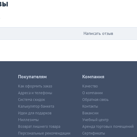
вы
в
Написать отзыв
Покупателям
Компания
Как оформить заказ
Качество
Адреса и телефоны
О компании
Система скидок
Обратная связь
Калькулятор банкета
Контакты
Идеи для подарков
Вакансии
Миллезимы
Учебный центр
Возврат лишнего товара
Аренда торговых помещений
Персональные рекомендации
Сертификаты