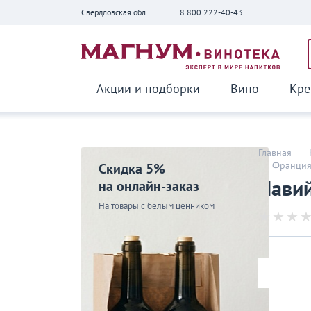
Свердловская обл.
8 800 222-40-43
Вернуться
Акции и подборки
Вино
Кре
Главная
-
-
Франци
Скидка 5%
Павий
на онлайн-заказ
На товары с белым ценником