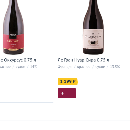
е Оккурсус 0,75 л
Ле Гран Нуар Сира 0,75 л
расное
/
сухое
/
14%
Франция
/
красное
/
сухое
/
13.5%
1 199 ₽
ия покупок
 вы у нас покупали