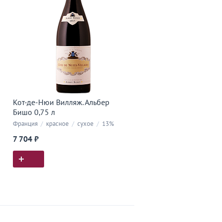
Кот-де-Нюи Вилляж. Альбер
Бишо 0,75 л
Франция
/
красное
/
сухое
/
13%
7 704 ₽