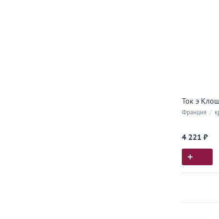
Ток э Клош
Франция
/
к
4 221 ₽
Истор
Все, что