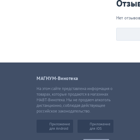
Отзы
Нет отзыво
МАГНУМ-Винотека
На этом сайте представлена информация о
товарах, которые продаются в магазинах
МАВТ-Винотека. Мы не продаем алкоголь
дистанционно, соблюдая действующее
российское законодательство.
Приложение
Приложение
для Android
для iOS