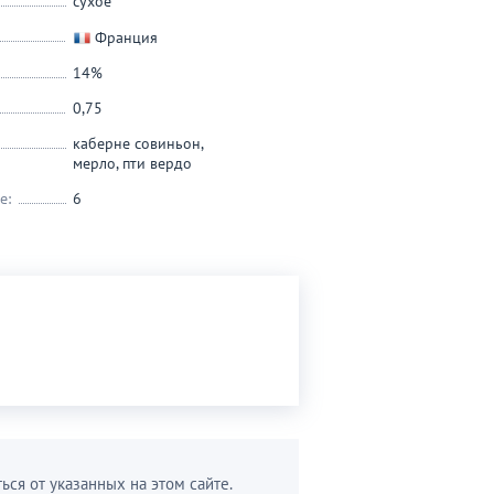
сухое
Франция
14%
0,75
каберне совиньон
,
мерло
,
пти вердо
е:
6
ься от указанных на этом сайте.