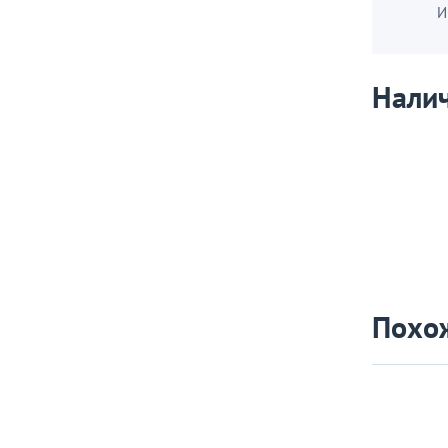
И
Налич
Похо