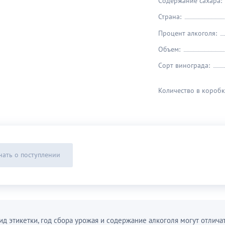
Содержание сахара:
Страна:
Процент алкоголя:
Объем:
Сорт винограда:
Количество в коробк
нать о поступлении
ид этикетки, год сбора урожая и содержание алкоголя могут отличат