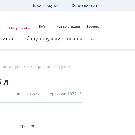
История покупок
Скидка по карте
Войти
Моя коллекция
Корзина
Статус заказа
питки
Сопутствующие товары
...
лянной бутылке
-
Красное
-
Сухое
 л
Артикул:
103212
Нет в наличии
красное