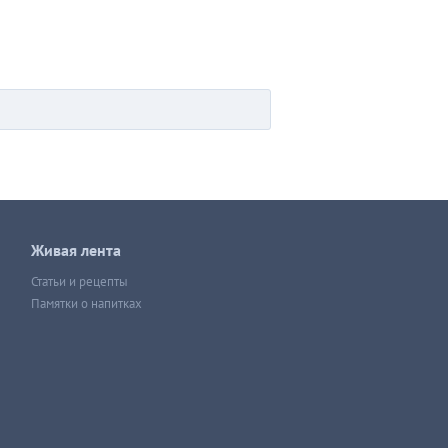
Живая лента
Статьи и рецепты
Памятки о напитках