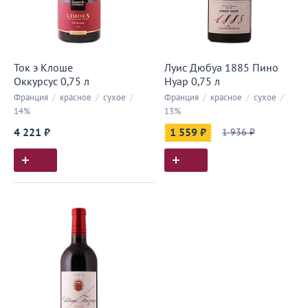
Ток э Клоше
Луис Дюбуа 1885 Пино
Оккурсус 0,75 л
Нуар 0,75 л
Франция
/
красное
/
сухое
/
Франция
/
красное
/
сухое
/
14%
13%
4 221 ₽
1 559 ₽
1 936 ₽