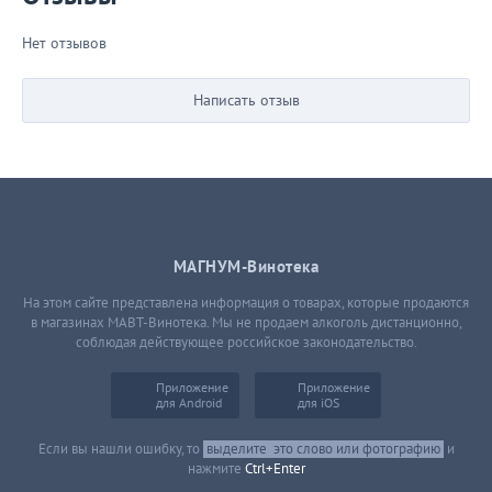
Нет отзывов
Написать отзыв
МАГНУМ-Винотека
На этом сайте представлена информация о товарах, которые продаются
в магазинах МАВТ-Винотека. Мы не продаем алкоголь дистанционно,
соблюдая действующее российское законодательство.
Приложение
Приложение
для Android
для iOS
Если вы нашли ошибку, то
выделите
это слово или фотографию
и
нажмите
Ctrl+Enter