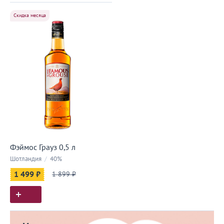
Скидка месяца
Фэймос Грауз 0,5 л
Шотландия
/
40%
1 499 ₽
1 899 ₽