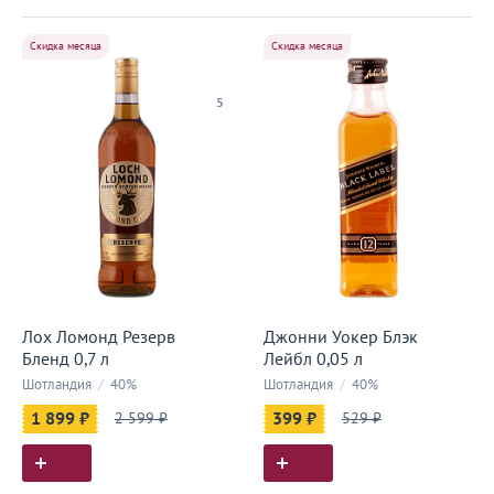
Скидка месяца
Скидка месяца
5
Лох Ломонд Резерв
Джонни Уокер Блэк
Бленд 0,7 л
Лейбл 0,05 л
Шотландия
/
40%
Шотландия
/
40%
1 899 ₽
2 599 ₽
399 ₽
529 ₽