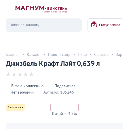
Вернуться
Статус заказа
Главная
-
Каталог
-
Пиво и сидр
-
Пиво
-
Светлое
-
Заруб
Джизбель Крафт Лайт 0,639 л
В мою коллекцию
Поделиться
Артикул:
105246
Нет в наличии
Распродажа
Китай
/
4.5%