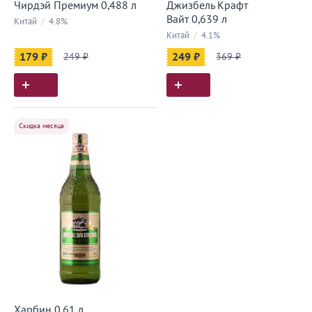
Чирдэй Премиум 0,488 л
Джизбель Крафт
Вайт 0,639 л
Китай
/
4.8%
Китай
/
4.1%
179 ₽
249 ₽
249 ₽
369 ₽
Скидка месяца
Харбин 0,61 л