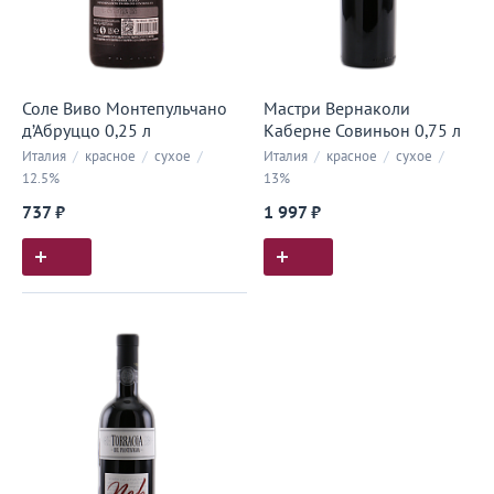
Соле Виво Монтепульчано
Мастри Вернаколи
д’Абруццо 0,25 л
Каберне Совиньон 0,75 л
Италия
/
красное
/
сухое
/
Италия
/
красное
/
сухое
/
12.5%
13%
737 ₽
1 997 ₽