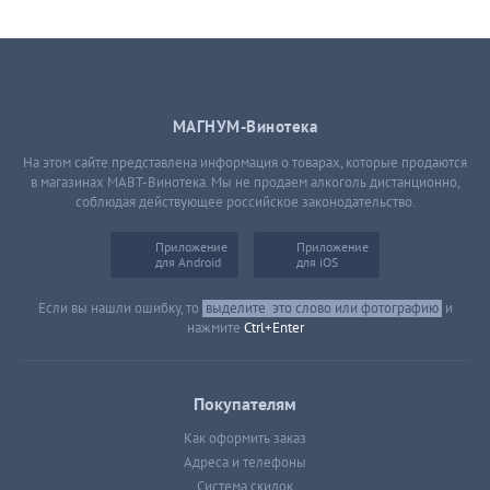
МАГНУМ-Винотека
На этом сайте представлена информация о товарах, которые продаются
в магазинах МАВТ-Винотека. Мы не продаем алкоголь дистанционно,
соблюдая действующее российское законодательство.
Приложение
Приложение
для Android
для iOS
Если вы нашли ошибку, то
выделите
это слово или фотографию
и
нажмите
Ctrl+Enter
Покупателям
Как оформить заказ
Адреса и телефоны
Система скидок