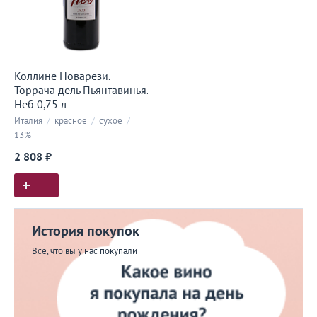
Коллине Новарези.
Торрача дель Пьянтавинья.
Неб 0,75 л
Италия
/
красное
/
сухое
/
13%
2 808 ₽
История покупок
Все, что вы у нас покупали