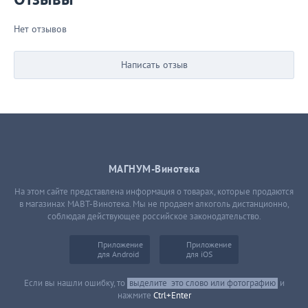
Нет отзывов
Написать отзыв
МАГНУМ-Винотека
На этом сайте представлена информация о товарах, которые продаются
в магазинах МАВТ-Винотека. Мы не продаем алкоголь дистанционно,
соблюдая действующее российское законодательство.
Приложение
Приложение
для Android
для iOS
Если вы нашли ошибку, то
выделите
это слово или фотографию
и
нажмите
Ctrl+Enter