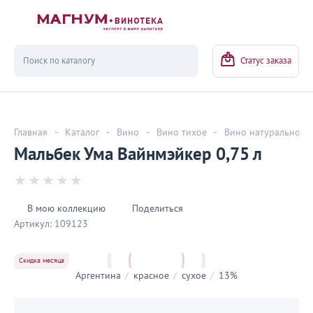
Вернуться
Статус заказа
Главная
-
Каталог
-
Вино
-
Вино тихое
-
Вино натуральное
Мальбек Ума Вайнмэйкер 0,75 л
В мою коллекцию
Поделиться
Артикул:
109123
Скидка месяца
Аргентина
/
красное
/
сухое
/
13%