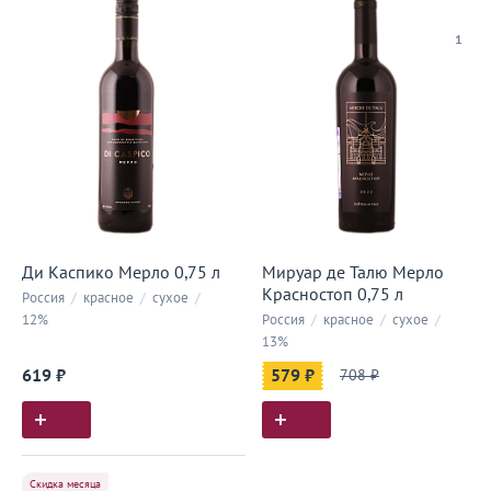
1
Ди Каспико Мерло 0,75 л
Мируар де Талю Мерло
Красностоп 0,75 л
Россия
/
красное
/
сухое
/
12%
Россия
/
красное
/
сухое
/
13%
619 ₽
579 ₽
708 ₽
Скидка месяца