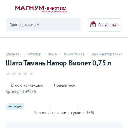
Вернуться
Статус заказа
Главная
-
Каталог
-
Вино
-
Вино тихое
-
Вино натуральное
Шато Тамань Натюр Виолет 0,75 л
В мою коллекцию
Поделиться
Артикул:
109176
Хит продаж
Россия
/
красное
/
сухое
/
13%