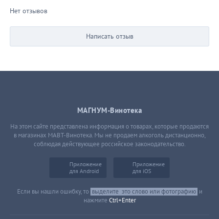
Нет отзывов
Написать отзыв
МАГНУМ-Винотека
На этом сайте представлена информация о товарах, которые продаются
в магазинах МАВТ-Винотека. Мы не продаем алкоголь дистанционно,
соблюдая действующее российское законодательство.
Приложение
Приложение
для Android
для iOS
Если вы нашли ошибку, то
выделите
это слово или фотографию
и
нажмите
Ctrl+Enter