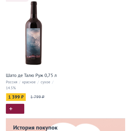
Шато де Талю Руж 0,75 л
Россия
/
красное
/
сухое
/
14.5%
1 399 ₽
1 799 ₽
История покупок