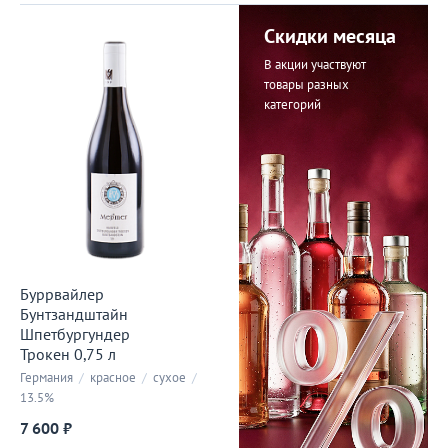
Скидки месяца
В акции участвуют
товары разных
категорий
Буррвайлер
Бунтзандштайн
Шпетбургундер
Трокен 0,75 л
Германия
/
красное
/
сухое
/
13.5%
7 600 ₽