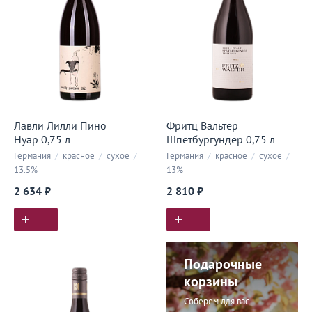
Лавли Лилли Пино
Фритц Вальтер
Нуар 0,75 л
Шпетбургундер 0,75 л
Германия
/
красное
/
сухое
/
Германия
/
красное
/
сухое
/
13.5%
13%
2 634 ₽
2 810 ₽
Подарочные
корзины
Соберем для вас