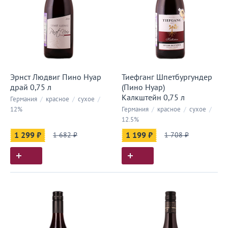
Эрнст Людвиг Пино Нуар
Тиефганг Шпетбургундер
драй 0,75 л
(Пино Нуар)
Калкштейн 0,75 л
Германия
/
красное
/
сухое
/
12%
Германия
/
красное
/
сухое
/
12.5%
1 299 ₽
1 682 ₽
1 199 ₽
1 708 ₽