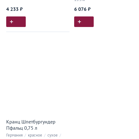
4 233 ₽
6 076 ₽
Кранц Шпетбургундер
Пфальц 0,75 л
Германия
/
красное
/
сухое
/