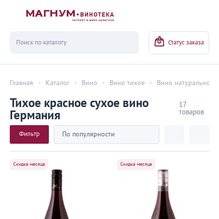
Вернуться
Статус заказа
Главная
-
Каталог
-
Вино
-
Вино тихое
-
Вино натуральное
Тихое красное сухое вино
17
товаров
Германия
Фильтр
По популярности
Скидка месяца
Скидка месяца