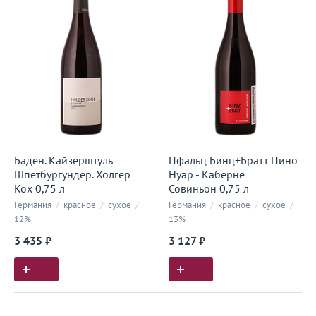
Баден. Кайзерштуль
Пфальц Бинц+Братт Пино
Шпетбургундер. Холгер
Нуар - Каберне
Кох 0,75 л
Совиньон 0,75 л
Германия
/
красное
/
сухое
/
Германия
/
красное
/
сухое
/
12%
13%
3 435 ₽
3 127 ₽