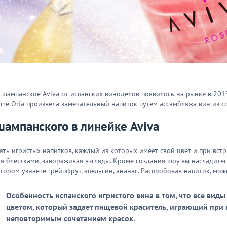
шампанское Aviva от испанских виноделов появилось на рынке в 2013
rre Oria произвела замечательный напиток путем ассамбляжа вин из с
ампанского в линейке Aviva
ять игристых напитков, каждый из которых имеет свой цвет и при вс
я блестками, завораживая взгляды. Кроме создания шоу вы насладите
отором узнаете грейпфрут, апельсин, ананас. Распробовав напиток, м
Особенность испанского игристого вина в том, что все виды
цветом, который задает пищевой краситель, играющий при
неповторимым сочетанием красок.