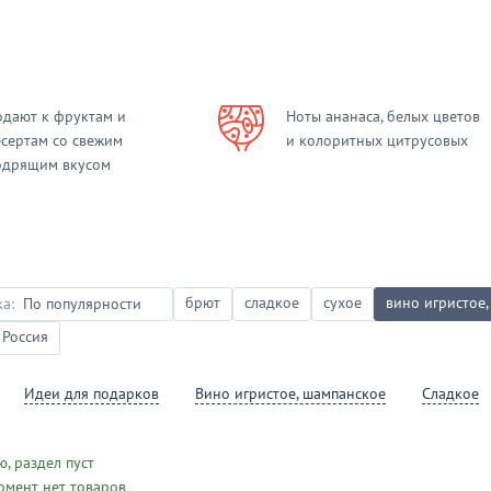
одают к фруктам и
Ноты ананаса, белых цветов
есертам со свежим
и колоритных цитрусовых
одрящим вкусом
брют
сладкое
сухое
вино игристое
а:
По популярности
Россия
Идеи для подарков
Вино игристое, шампанское
сладкое
, раздел пуст
омент нет товаров