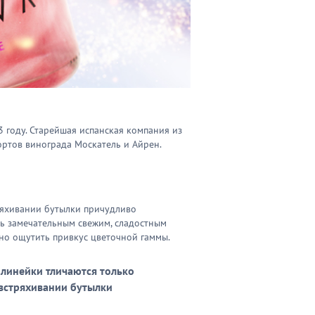
 году. Старейшая испанская компания из
ортов винограда Москатель и Айрен.
тряхивании бутылки причудливо
сь замечательным свежим, сладостным
ожно ощутить привкус цветочной гаммы.
 линейки тличаются только
 встряхивании бутылки