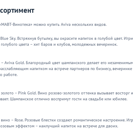
ссортимент
«МАВТ-Винотека» можно купить Aviva нескольких видов.
 Blue Sky. Встряхнув бутылку, вы окрасите напиток в голубой цвет. Игр
 голубого цвета – хит баров и клубов, молодежных вечеринок.
 – Aviva Gold. Благородный цвет шампанского делает его незаменимы
расслабляющим напитком на встрече партнеров по бизнесу, вечеринке
по работе.
 золото – Pink Gold. Вино розово-золотого оттенка вызывает восторг 
вает. Шампанское отлично воспримут гости на свадьбе или юбилее.
 вино – Rose. Розовые блестки создают романтическое настроение. Иг
розовым эффектом – наилучший напиток на встрече для двоих.