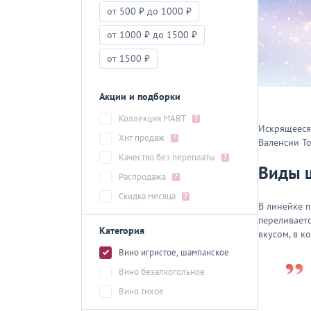
от 500 ₽ до 1000 ₽
от 1000 ₽ до 1500 ₽
от 1500 ₽
Акции и подборки
Коллекция МАВТ
?
Искрящееся 
Хит продаж
?
Валенсии To
Качество без переплаты
?
Виды ш
Распродажа
?
Скидка месяца
?
В линейке п
переливаетс
Категория
вкусом, в к
Вино игристое, шампанское
Вино безалкогольное
Вино тихое