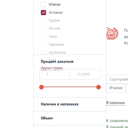
Италия
Испания
Грузия
Россия
П
Чили
д
б
Германия
Аргентина
США
Процент алкоголя
Другие страны
Сортировк
Италия
В наличии
Наличие в магазинах
Объем
К сожалению
В данный м