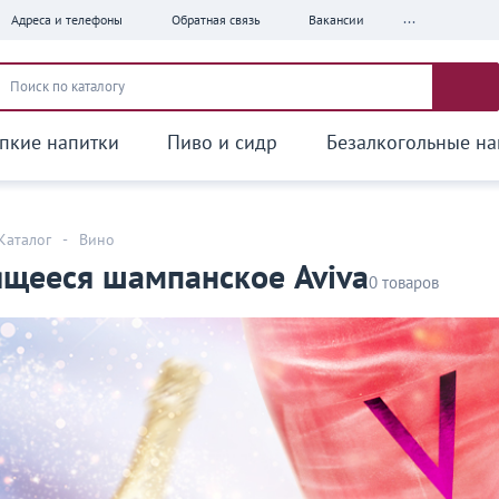
...
Адреса и телефоны
Обратная связь
Вакансии
пкие напитки
Пиво и сидр
Безалкогольные на
Каталог
-
Вино
щееся шампанское Aviva
0 товаров