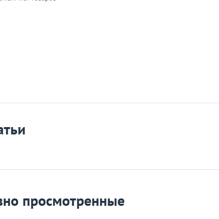
атьи
вно просмотренные