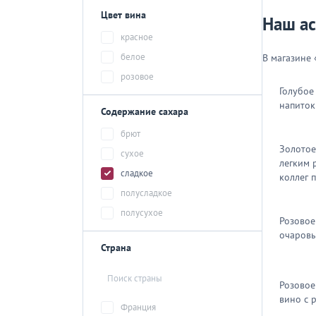
Цвет вина
Наш а
красное
белое
В магазине 
розовое
Голубое
напиток
Содержание сахара
брют
Золотое
сухое
легким 
сладкое
коллег 
полусладкое
полусухое
Розовое
очаровы
Страна
Розовое
вино с 
Франция