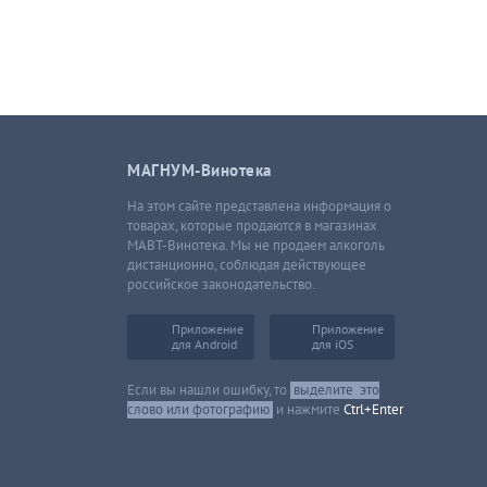
МАГНУМ-Винотека
На этом сайте представлена информация о
товарах, которые продаются в магазинах
МАВТ-Винотека. Мы не продаем алкоголь
дистанционно, соблюдая действующее
российское законодательство.
Приложение
Приложение
для Android
для iOS
Если вы нашли ошибку, то
выделите
это
слово или фотографию
и нажмите
Ctrl+Enter