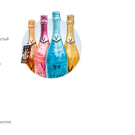
истый
м
и
ристое