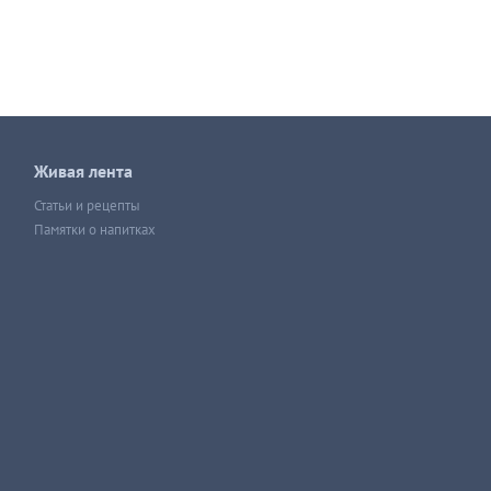
Живая лента
Статьи и рецепты
Памятки о напитках