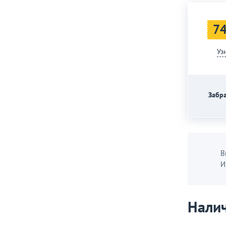
74
Уз
Забра
В
И
Налич