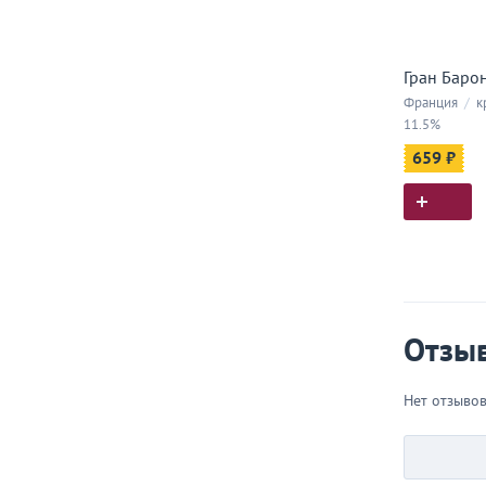
Гран Барон
Франция
/
к
11.5%
659 ₽
Отзы
Нет отзыво