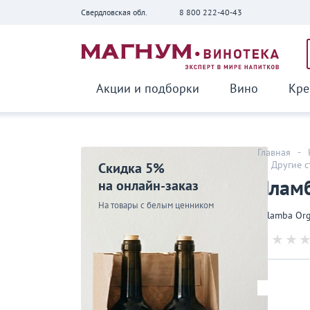
Свердловская обл.
8 800 222-40-43
Вернуться
Акции и подборки
Вино
Кре
Главная
-
-
Другие 
Скидка 5%
Яламб
на онлайн-заказ
На товары с белым ценником
Yalamba Org