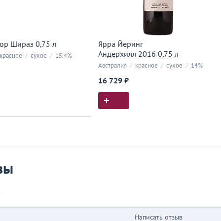
ор Шираз 0,75 л
Ярра Йеринг
Андерхилл 2016 0,75 л
красное
/
сухое
/
15.4%
Австралия
/
красное
/
сухое
/
14%
16 729 ₽
ия покупок
 вы у нас покупали
вы
в
Написать отзыв