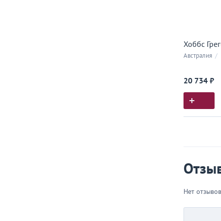
Хоббс Грег
Австралия
/
20 734 ₽
Истор
Все, что
Отзы
Нет отзыво