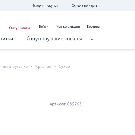
История покупок
Скидка по карте
Войти
Моя коллекция
Корзина
Статус заказа
питки
Сопутствующие товары
...
лянной бутылке
-
Красное
-
Сухое
Артикул:
085763