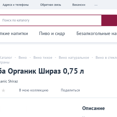
...
Адреса и телефоны
Обратная связь
Вакансии
пкие напитки
Пиво и сидр
Безалкогольные на
Каталог
-
Вино
-
Вино тихое
-
Вино натуральное
-
Вино в стек
страны
а Органик Шираз 0,75 л
anic Shiraz
В мою коллекцию
Поделиться
Описание