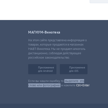
МАГНУМ-Винотека
На этом сайте представлена информация о
товарах, которые продаются в магазинах
МАВТ-Винотека. Мы не продаем алкоголь
дистанционно, соблюдая действующее
российское законодательство.
Приложение
Приложение
для Android
для iOS
Если вы нашли ошибку, то
выделите
это
слово или фотографию
и нажмите
Ctrl+Enter