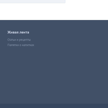
Живая лента
Статьи и рецепты
Памятки о напитках