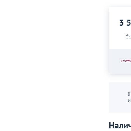
3 
Уз
Смотр
В
И
Налич