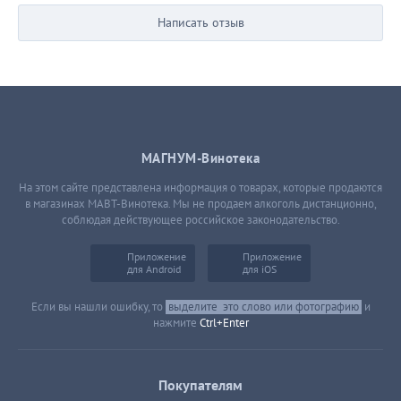
Написать отзыв
МАГНУМ-Винотека
На этом сайте представлена информация о товарах, которые продаются
в магазинах МАВТ-Винотека. Мы не продаем алкоголь дистанционно,
соблюдая действующее российское законодательство.
Приложение
Приложение
для Android
для iOS
Если вы нашли ошибку, то
выделите
это слово или фотографию
и
нажмите
Ctrl+Enter
Покупателям