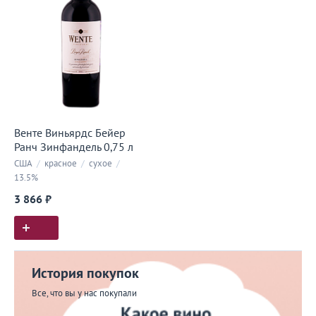
Венте Виньярдс Бейер
Ранч Зинфандель 0,75 л
США
/
красное
/
сухое
/
13.5%
3 866 ₽
История покупок
Все, что вы у нас покупали