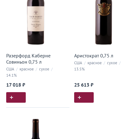
Разерфорд Каберне
Аристократ 0,75 л
Совиньон 0,75 л
США
/
красное
/
сухое
/
США
/
красное
/
сухое
/
13.5%
14.1%
17 018 ₽
25 613 ₽