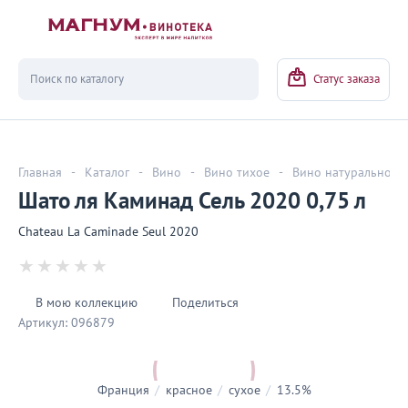
Вернуться
Статус заказа
Главная
-
Каталог
-
Вино
-
Вино тихое
-
Вино натуральное
Шато ля Каминад Сель 2020 0,75 л
Chateau La Caminade Seul 2020
В мою коллекцию
Поделиться
Артикул:
096879
Франция
/
красное
/
сухое
/
13.5%