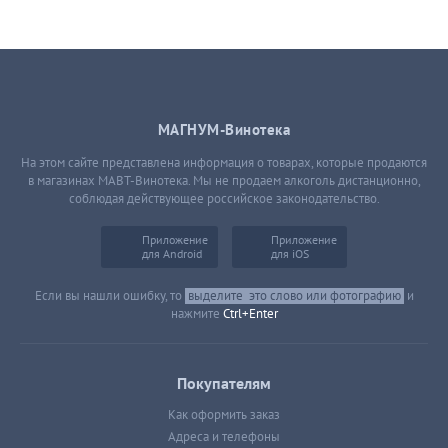
МАГНУМ-Винотека
На этом сайте представлена информация о товарах, которые продаются
в магазинах МАВТ-Винотека. Мы не продаем алкоголь дистанционно,
соблюдая действующее российское законодательство.
Приложение
Приложение
для Android
для iOS
Если вы нашли ошибку, то
выделите
это слово или фотографию
и
нажмите
Ctrl+Enter
Покупателям
Как оформить заказ
Адреса и телефоны