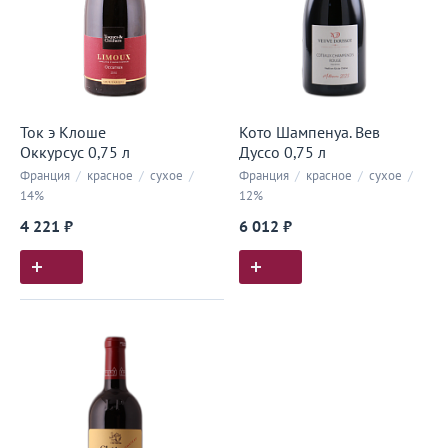
Ток э Клоше
Кото Шампенуа. Вев
Оккурсус 0,75 л
Дуссо 0,75 л
Франция
/
красное
/
сухое
/
Франция
/
красное
/
сухое
/
14%
12%
4 221 ₽
6 012 ₽