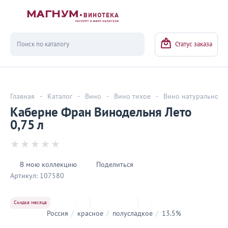
Вернуться
Статус заказа
Главная
-
Каталог
-
Вино
-
Вино тихое
-
Вино натуральное
Каберне Фран Винодельня Лето
0,75 л
В мою коллекцию
Поделиться
Артикул:
107580
Скидка месяца
Россия
/
красное
/
полусладкое
/
13.5%