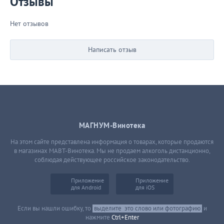
Отзывы
Нет отзывов
Написать отзыв
МАГНУМ-Винотека
На этом сайте представлена информация о товарах, которые продаются
в магазинах МАВТ-Винотека. Мы не продаем алкоголь дистанционно,
соблюдая действующее российское законодательство.
Приложение
Приложение
для Android
для iOS
Если вы нашли ошибку, то
выделите
это слово или фотографию
и
нажмите
Ctrl+Enter