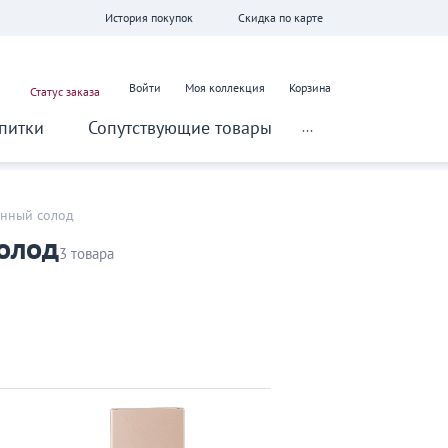
История покупок
Скидка по карте
Войти
Моя коллекция
Корзина
Статус заказа
питки
Сопутствующие товары
...
нный солод
олод
3 товара