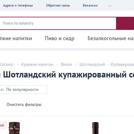
...
Адреса и телефоны
Обратная связь
Вакансии
пкие напитки
Пиво и сидр
Безалкогольные на
Каталог
-
Крепкие напитки
-
Виски
-
Шотландский
-
Купажирова
и Шотландский купажированный с
а:
По популярности
очиcтить фильтры
яца