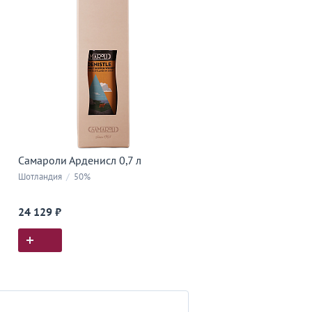
Самароли Арденисл 0,7 л
Шотландия
/
50%
24 129 ₽