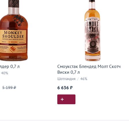
дер 0,7 л
Смоукстак Блендед Молт Скотч
Виски 0,7 л
40%
Шотландия
/
46%
5 199 ₽
6 636 ₽