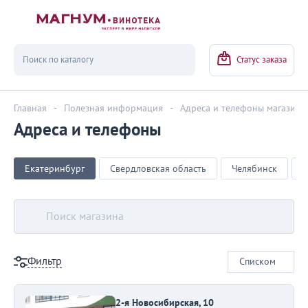
Вернуться
Статус заказа
Главная
-
Полезная информация
-
Адреса и телефоны магазино
Адреса и телефоны
Екатеринбург
Свердловская область
Челябинск
Ч
Фильтр
Списком
2-я Новосибирская, 10