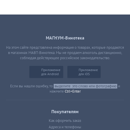
МАГНУМ-Винотека
На этом сайте представлена информация о товарах, которые продаются
в магазинах МАВТ-Винотека. Мы не продаем алкоголь дистанционно,
соблюдая действующее российское законодательство.
Приложение
Приложение
для Android
для iOS
Если вы нашли ошибку, то
выделите
это слово или фотографию
и
нажмите
Ctrl+Enter
Покупателям
Как оформить заказ
Адреса и телефоны