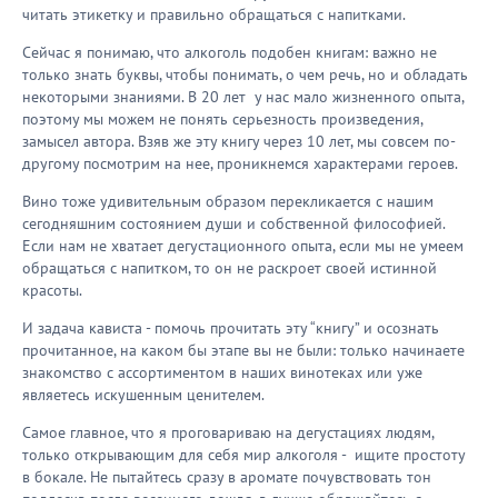
читать этикетку и правильно обращаться с напитками.
Сейчас я понимаю, что алкоголь подобен книгам: важно не
только знать буквы, чтобы понимать, о чем речь, но и обладать
некоторыми знаниями. В 20 лет у нас мало жизненного опыта,
поэтому мы можем не понять серьезность произведения,
замысел автора. Взяв же эту книгу через 10 лет, мы совсем по-
другому посмотрим на нее, проникнемся характерами героев.
Вино тоже удивительным образом перекликается с нашим
сегодняшним состоянием души и собственной философией.
Если нам не хватает дегустационного опыта, если мы не умеем
обращаться с напитком, то он не раскроет своей истинной
красоты.
И задача кависта - помочь прочитать эту “книгу” и осознать
прочитанное, на каком бы этапе вы не были: только начинаете
знакомство с ассортиментом в наших винотеках или уже
являетесь искушенным ценителем.
Самое главное, что я проговариваю на дегустациях людям,
только открывающим для себя мир алкоголя - ищите простоту
в бокале. Не пытайтесь сразу в аромате почувствовать тон