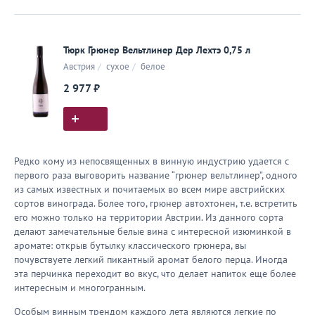
Тюрк Грюнер Вельтлинер Дер Лехтэ 0,75 л
Австрия
/
сухое
/
белое
2 977 ₽
Редко кому из непосвященных в винную индустрию удается с
первого раза выговорить название “грюнер вельтлинер”, одного
из самых известных и почитаемых во всем мире австрийских
сортов винограда. Более того, грюнер автохтонен, т.е. встретить
его можно только на территории Австрии. Из данного сорта
делают замечательные белые вина с интересной изюминкой в
аромате: открыв бутылку классического грюнера, вы
почувствуете легкий пикантный аромат белого перца. Иногда
эта перчинка переходит во вкус, что делает напиток еще более
интересным и многогранным.
Особым винным трендом каждого лета являются легкие по