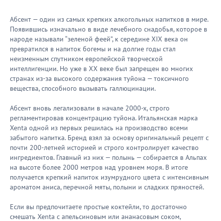
Абсент — один из самых крепких алкогольных напитков в мире.
Появившись изначально в виде лечебного снадобья, которое в
народе называли “зеленой феей”, к середине XIX века он
превратился в напиток богемы и на долгие годы стал
неизменным спутником европейской творческой
интеллигенции. Но уже в ХХ веке был запрещен во многих
странах из-за высокого содержания туйона — токсичного
вещества, способного вызывать галлюцинации.
Абсент вновь легализовали в начале 2000-х, строго
регламентировав концентрацию туйона. Итальянская марка
Xenta одной из первых решилась на производство всеми
забытого напитка. Бренд взял за основу оригинальный рецепт с
почти 200-летней историей и строго контролирует качество
ингредиентов. Главный из них — полынь — собирается в Альпах
на высоте более 2000 метров над уровнем моря. В итоге
получается крепкий напиток изумрудного цвета с интенсивным
ароматом аниса, перечной мяты, полыни и сладких пряностей.
Если вы предпочитаете простые коктейли, то достаточно
смешать Xenta с апельсиновым или ананасовым соком,