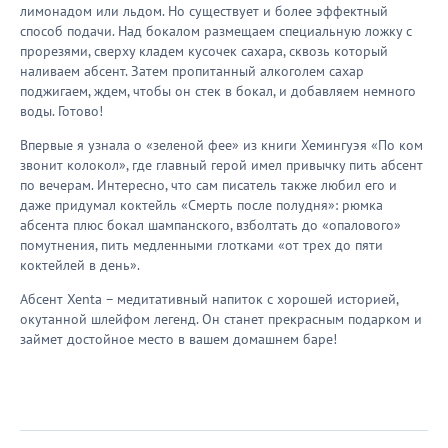
лимонадом или льдом. Но существует и более эффектный
способ подачи. Над бокалом размещаем специальную ложку с
прорезями, сверху кладем кусочек сахара, сквозь который
наливаем абсент. Затем пропитанный алкоголем сахар
поджигаем, ждем, чтобы он стек в бокал, и добавляем немного
воды. Готово!
Впервые я узнала о «зеленой фее» из книги Хемингуэя «По ком
звонит колокол», где главный герой имел привычку пить абсент
по вечерам. Интересно, что сам писатель также любил его и
даже придумал коктейль «Смерть после полудня»: рюмка
абсента плюс бокал шампанского, взболтать до «опалового»
помутнения, пить медленными глотками «от трех до пяти
коктейлей в день».
Абсент Xenta – медитативный напиток с хорошей историей,
окутанной шлейфом легенд. Он станет прекрасным подарком и
займет достойное место в вашем домашнем баре!