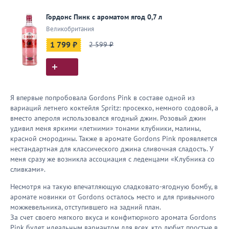
Гордонс Пинк с ароматом ягод 0,7 л
Великобритания
1 799 ₽
2 599 ₽
Я впервые попробовала Gordons Pink в составе одной из
вариаций летнего коктейля Spritz: просекко, немного содовой, а
вместо апероля использовался ягодный джин. Розовый джин
удивил меня яркими «летними» тонами клубники, малины,
красной смородины. Также в аромате Gordons Pink проявляется
нестандартная для классического джина сливочная сладость. У
меня сразу же возникла ассоциация с леденцами «Клубника со
сливками».
Несмотря на такую впечатляющую сладковато-ягодную бомбу, в
аромате новинки от Gordons осталось место и для привычного
можжевельника, отступившего на задний план.
За счет своего мягкого вкуса и конфитюрного аромата Gordons
Pink будет идеальным вариантом для всех, кто любит простые в