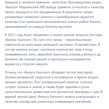
брендов в сегменте премиум - напитков. Производитель водки
«Белуга» Мариинский ЛВЗ всегда трепетно относится к качеству
своего продукта и его продвижению. В результате самым
узнаваемым символом напитка и своеобразным гарантом
качества стал маленький металлический значок рыбки белуги,
наклеиваемый на каждую бутылку вручную.
В 2015 году было объявлено о новом релизе: ягодном биттере
«Белуга Хантинг». По сути этот ликер – переосмысление
известной во всем мире немецкой настойки «Егермейстер». В
состав напитка входит огромное количество трав и ягод:
можжевельник, анис, зверобой, брусника, клюква, рябина и др.
Конечно же, полный рецепт и пропорции ингредиентов
держатся в строгом секрете.
Отмечу, что «Белуга Хантинг» обладает густой текстурой,
сбалансированной сладостью в послевкусии и ярким ягодно-
пряным ароматом. Этот универсальный напиток отлично
согреет осенью и зимой, а также будет идеален в роли
самостоятельного дижестива или ароматной приправы к чаю. В
жаркий летний день «Белугу Хантинг» можно использовать в
качестве основы для различных освежающих коктейлей.