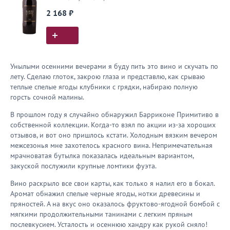
2 168 ₽
Унылыми осенними вечерами я буду пить это вино и скучать по
лету. Сделаю глоток, закрою глаза и представлю, как срываю
теплые спелые ягоды клубники с грядки, набираю полную
горсть сочной малины.
В прошлом году я случайно обнаружил Барриконе Примитиво в
собственной коллекции. Когда-то взял по акции из-за хороших
отзывов, и вот оно пришлось кстати. Холодным вязким вечером
межсезонья мне захотелось красного вина. Непримечательная
мрачноватая бутылка показалась идеальным вариантом,
закуской послужили крупные ломтики фуэта.
Вино раскрыло все свои карты, как только я налил его в бокал.
Аромат обнажил спелые черные ягоды, нотки древесины и
пряностей. А на вкус оно оказалось фруктово-ягодной бомбой с
мягкими продолжительными танинами с легким пряным
послевкусием. Усталость и осеннюю хандру как рукой сняло!