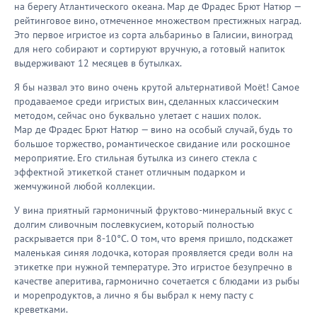
на берегу Атлантического океана. Мар де Фрадес Брют Натюр —
рейтинговое вино, отмеченное множеством престижных наград.
Это первое игристое из сорта альбариньо в Галисии, виноград
для него собирают и сортируют вручную, а готовый напиток
выдерживают 12 месяцев в бутылках.
Я бы назвал это вино очень крутой альтернативой Moët! Самое
продаваемое среди игристых вин, сделанных классическим
методом, сейчас оно буквально улетает с наших полок.
Мар де Фрадес Брют Натюр — вино на особый случай, будь то
большое торжество, романтическое свидание или роскошное
мероприятие. Его стильная бутылка из синего стекла с
эффектной этикеткой станет отличным подарком и
жемчужиной любой коллекции.
У вина приятный гармоничный фруктово-минеральный вкус с
долгим сливочным послевкусием, который полностью
раскрывается при 8-10°С. О том, что время пришло, подскажет
маленькая синяя лодочка, которая проявляется среди волн на
этикетке при нужной температуре. Это игристое безупречно в
качестве аперитива, гармонично сочетается с блюдами из рыбы
и морепродуктов, а лично я бы выбрал к нему пасту с
креветками.