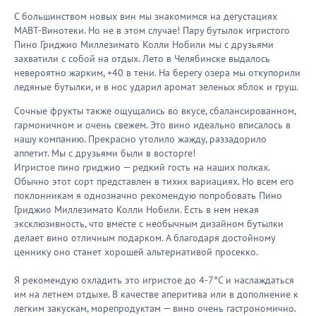
С большинством новых вин мы знакомимся на дегустациях
МАВТ-Винотеки. Но не в этом случае! Пару бутылок игристого
Пино Гриджио Миллезимато Колли Нобили мы с друзьями
захватили с собой на отдых. Лето в Челябинске выдалось
невероятно жарким, +40 в тени. На берегу озера мы откупорили
ледяные бутылки, и в нос ударил аромат зеленых яблок и груш.
Сочные фрукты также ощущались во вкусе, сбалансированном,
гармоничном и очень свежем. Это вино идеально вписалось в
нашу компанию. Прекрасно утолило жажду, раззадорило
аппетит. Мы с друзьями были в восторге!
Игристое пино гриджио — редкий гость на наших полках.
Обычно этот сорт представлен в тихих вариациях. Но всем его
поклонникам я однозначно рекомендую попробовать Пино
Гриджио Миллезимато Колли Нобили. Есть в нем некая
эксклюзивность, что вместе с необычным дизайном бутылки
делает вино отличным подарком. А благодаря достойному
ценнику оно станет хорошей альтернативой просекко.
Я рекомендую охладить это игристое до 4-7°С и наслаждаться
им на летнем отдыхе. В качестве аперитива или в дополнение к
легким закускам, морепродуктам — вино очень гастрономично.