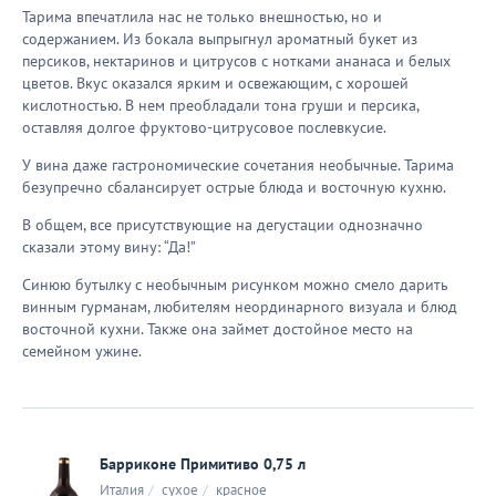
Тарима впечатлила нас не только внешностью, но и
содержанием. Из бокала выпрыгнул ароматный букет из
персиков, нектаринов и цитрусов с нотками ананаса и белых
цветов. Вкус оказался ярким и освежающим, с хорошей
кислотностью. В нем преобладали тона груши и персика,
оставляя долгое фруктово-цитрусовое послевкусие.
У вина даже гастрономические сочетания необычные. Тарима
безупречно сбалансирует острые блюда и восточную кухню.
В общем, все присутствующие на дегустации однозначно
сказали этому вину: “Да!”
Синюю бутылку с необычным рисунком можно смело дарить
винным гурманам, любителям неординарного визуала и блюд
восточной кухни. Также она займет достойное место на
семейном ужине.
Барриконе Примитиво 0,75 л
Италия
/
сухое
/
красное