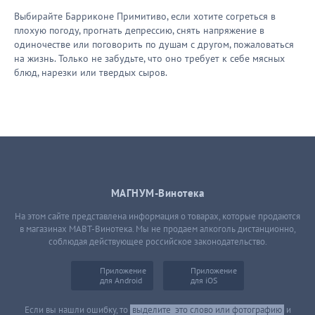
Выбирайте Барриконе Примитиво, если хотите согреться в
плохую погоду, прогнать депрессию, снять напряжение в
одиночестве или поговорить по душам с другом, пожаловаться
на жизнь. Только не забудьте, что оно требует к себе мясных
блюд, нарезки или твердых сыров.
МАГНУМ-Винотека
На этом сайте представлена информация о товарах, которые продаются
в магазинах МАВТ-Винотека. Мы не продаем алкоголь дистанционно,
соблюдая действующее российское законодательство.
Приложение
Приложение
для Android
для iOS
Если вы нашли ошибку, то
выделите
это слово или фотографию
и