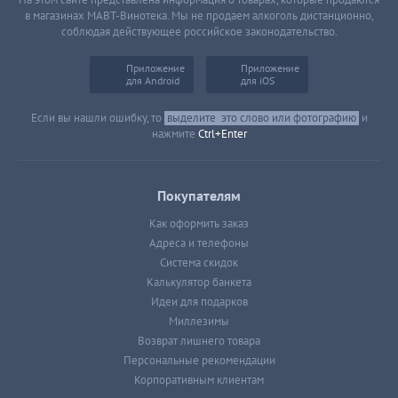
На этом сайте представлена информация о товарах, которые продаются
в магазинах МАВТ-Винотека. Мы не продаем алкоголь дистанционно,
соблюдая действующее российское законодательство.
Приложение
Приложение
для Android
для iOS
Если вы нашли ошибку, то
выделите
это слово или фотографию
и
нажмите
Ctrl+Enter
Покупателям
Как оформить заказ
Адреса и телефоны
Система скидок
Калькулятор банкета
Идеи для подарков
Миллезимы
Возврат лишнего товара
Персональные рекомендации
Корпоративным клиентам