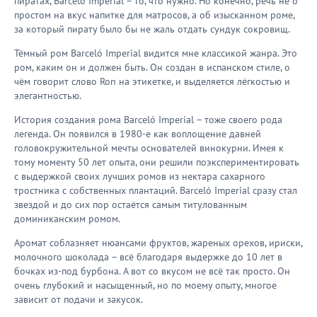
пиратах, Barceló Imperial – то, что нужно. Но конечно, речь не о
простом на вкус напитке для матросов, а об изысканном роме,
за который пирату было бы не жаль отдать сундук сокровищ.
Тёмный ром Barceló Imperial видится мне классикой жанра. Это
ром, каким он и должен быть. Он создан в испанском стиле, о
чём говорит слово Ron на этикетке, и выделяется лёгкостью и
элегантностью.
История создания рома Barceló Imperial – тоже своего рода
легенда. Он появился в 1980-е как воплощение давней
головокружительной мечты основателей винокурни. Имея к
тому моменту 50 лет опыта, они решили поэкспериментировать
с выдержкой своих лучших ромов из нектара сахарного
тростника с собственных плантаций. Barceló Imperial сразу стал
звездой и до сих пор остаётся самым титулованным
доминиканским ромом.
Аромат соблазняет нюансами фруктов, жареных орехов, ириски,
молочного шоколада – всё благодаря выдержке до 10 лет в
бочках из-под бурбона. А вот со вкусом не всё так просто. Он
очень глубокий и насыщенный, но по моему опыту, многое
зависит от подачи и закусок.